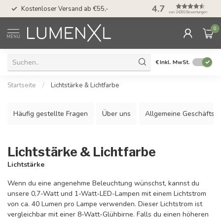
50 Tage Bedenkzeit 
4.7
Kostenloser Versand ab €55,-
Möglichkeit
von 24393 Bewertungen
0
MENU
€
Inkl. MwSt.
Startseite
/
Lichtstärke & Lichtfarbe
Häufig gestellte Fragen
Über uns
Allgemeine Geschäftsb
Lichtstärke & Lichtfarbe
Lichtstärke
Wenn du eine angenehme Beleuchtung wünschst, kannst du
unsere 0,7-Watt und 1-Watt-LED-Lampen mit einem Lichtstrom
von ca. 40 Lumen pro Lampe verwenden. Dieser Lichtstrom ist
vergleichbar mit einer 8-Watt-Glühbirne. Falls du einen höheren