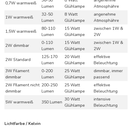
36-50
8 Watt
angenehme
0,7W warmweiß
Lumen
Glühlampe
Atmosphähre
32-50
8 Watt
angenehme
1W warmweiß
Lumen
Glühlampe
Atmosphähre
80-110
15 Watt
zwischen 1W &
1,5W warmweiß
Lumen
Glühlampe
2W
0-110
15 Watt
zwischen 1W &
2W dimmbar
Lumen
Glühlampe
2W
125-170
20 Watt
effektive
2W Standard
Lumen
Glühlampe
Beleuchtung
3W Filament
0-200
25 Watt
dimmbar, immer
dimmbar
Lumen
Glühlampe
passend
2W FIlament nicht
200-250
25 Watt
effektive
dimmbar
Lumen
Glühlampe
Beleuchtung
30 Watt
intensive
5W warmweiß
350 Lumen
Glühlampe
Beleuchtung
Lichtfarbe / Kelvin