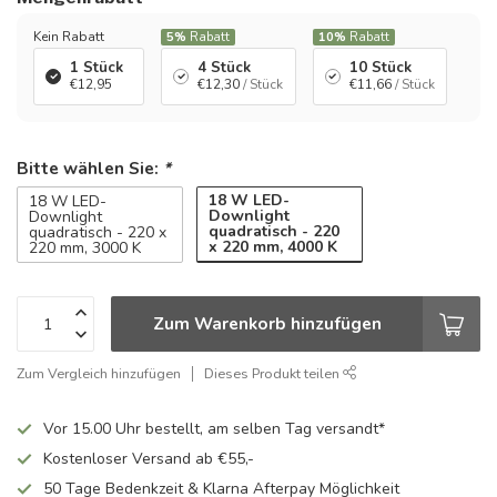
Kein Rabatt
5%
Rabatt
10%
Rabatt
1 Stück
4 Stück
10 Stück
€12,95
€12,30
/ Stück
€11,66
/ Stück
Bitte wählen Sie:
*
18 W LED-
18 W LED-
Downlight
Downlight
quadratisch - 220
quadratisch - 220 x
x 220 mm, 4000 K
220 mm, 3000 K
Zum Warenkorb hinzufügen
Zum Vergleich hinzufügen
Dieses Produkt teilen
Vor 15.00 Uhr bestellt, am selben Tag versandt*
Kostenloser Versand ab €55,-
50 Tage Bedenkzeit & Klarna Afterpay Möglichkeit