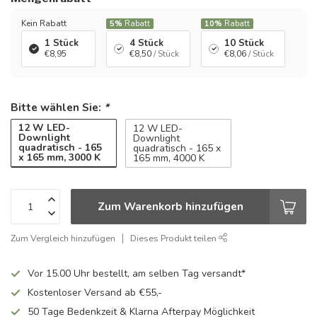
Kein Rabatt
5%
Rabatt
10%
Rabatt
1 Stück
4 Stück
10 Stück
€8,95
€8,50
/ Stück
€8,06
/ Stück
Bitte wählen Sie:
*
12 W LED-
12 W LED-
Downlight
Downlight
quadratisch - 165
quadratisch - 165 x
x 165 mm, 3000 K
165 mm, 4000 K
Zum Warenkorb hinzufügen
Zum Vergleich hinzufügen
Dieses Produkt teilen
Vor 15.00 Uhr bestellt, am selben Tag versandt*
Kostenloser Versand ab €55,-
50 Tage Bedenkzeit & Klarna Afterpay Möglichkeit