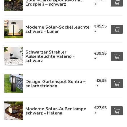
Erdspieß – schwarz
*
€45,95
Moderne Solar-Sockelleuchte
schwarz - Lunar
*
Schwarzer Strahler
€39,95
Außenleuchte Valerio -
*
schwarz
€6,95
Design-Gartenspot Suntra –
solarbetrieben
*
€27,95
Moderne Solar-Außenlampe
schwarz - Helena
*