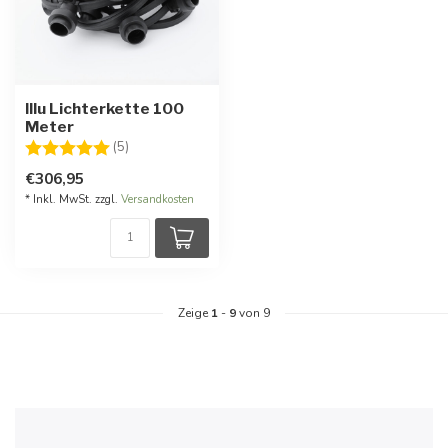
Illu Lichterkette 100
Meter
Bewertung:
5.0 von 5 Sternen
(5)
€306,95
* Inkl. MwSt. zzgl.
Versandkosten
Zeige
1
-
9
von 9