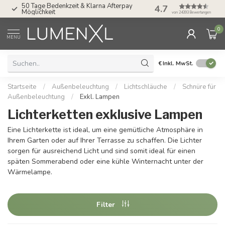
50 Tage Bedenkzeit & Klarna Afterpay
4.7
Service: Mo bis Fr 
Möglichkeit
von 24393 Bewertungen
0
MENU
€
Inkl. MwSt.
Startseite
/
Außenbeleuchtung
/
Lichtschläuche
/
Schnüre für
Außenbeleuchtung
/
Exkl. Lampen
Lichterketten exklusive Lampen
Eine Lichterkette ist ideal, um eine gemütliche Atmosphäre in
Ihrem Garten oder auf Ihrer Terrasse zu schaffen. Die Lichter
sorgen für ausreichend Licht und sind somit ideal für einen
späten Sommerabend oder eine kühle Winternacht unter der
Wärmelampe.
Filter