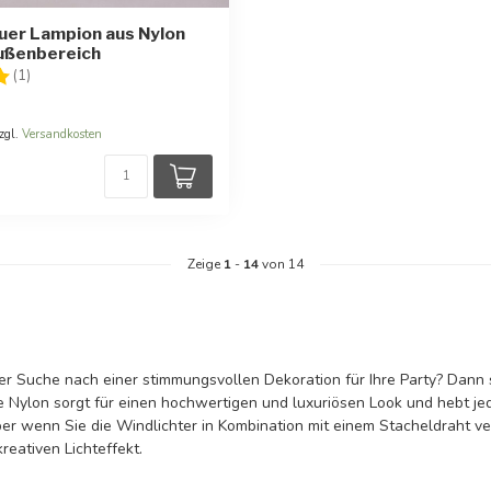
uer Lampion aus Nylon
ußenbereich
:
5.0 von 5 Sternen
(1)
zgl.
Versandkosten
Zeige
1
-
14
von 14
der Suche nach einer stimmungsvollen Dekoration für Ihre Party? Dann
 Nylon sorgt für einen hochwertigen und luxuriösen Look und hebt jed
aber wenn Sie die Windlichter in Kombination mit einem Stacheldraht
reativen Lichteffekt.