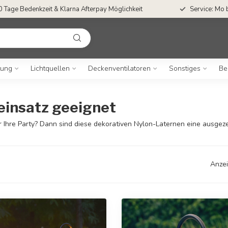
Kostenloser Versand ab €55,-
50 Tage Bedenkze
tung
Lichtquellen
Deckenventilatoren
Sonstiges
Be
einsatz geeignet
r Ihre Party? Dann sind diese dekorativen Nylon-Laternen eine ausgez
Anzei