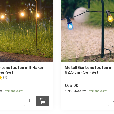
rtenpfosten mit Haken
Metall Gartenpfosten mi
5er-Set
62,5 cm - 5er-Set
:
5.0 von 5 Sternen
(3)
€65,00
zgl.
Versandkosten
* Inkl. MwSt. zzgl.
Versandkosten