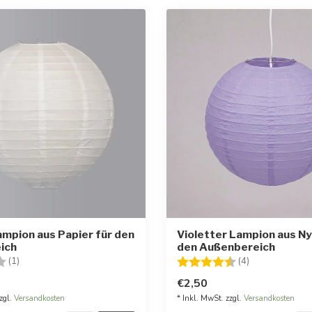
mpion aus Papier für den
Violetter Lampion aus Ny
ich
den Außenbereich
:
4.0 von 5 Sternen
Bewertung:
4.8 von 5 Ste
(1)
(4)
€2,50
zgl.
Versandkosten
* Inkl. MwSt. zzgl.
Versandkosten