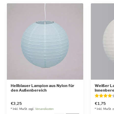
Hellblauer Lampion aus Nylon für
Weißer La
den Außenbereich
Innenbere
Bewertung
€3,25
€1,75
* Inkl. MwSt. zzgl.
Versandkosten
* Inkl. MwSt. z