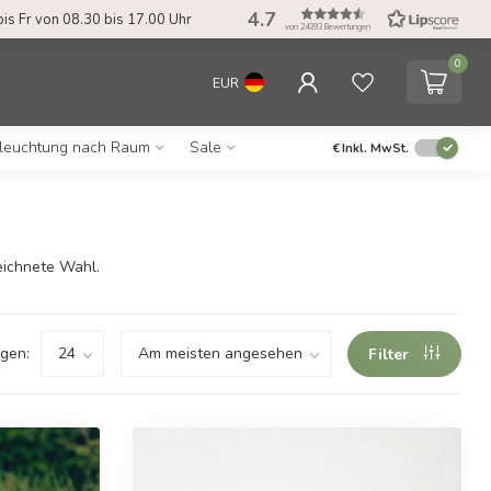
4.7
it & Klarna Afterpay Möglichkeit
Service: Mo bis Fr von 08.3
von 24393 Bewertungen
0
EUR
leuchtung nach Raum
Sale
€
Inkl. MwSt.
eichnete Wahl.
gen:
Filter